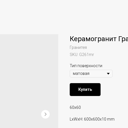
Керамогранит Гр
Гранитея
SKU:
G261mr
Тип поверхности
Купить
60х60
LxWxH: 600x600x10 mm