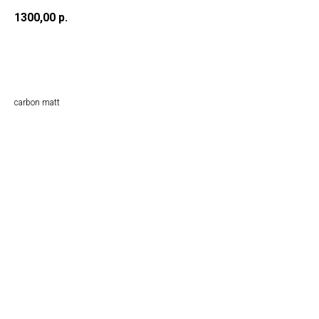
1300,00
р.
BUY NOW
carbon matt