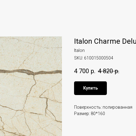
Italon Charme Del
Italon
SKU:
610015000504
4 700
р.
4 820
р.
Купить
Поверхность: полированная
Размер: 80*160