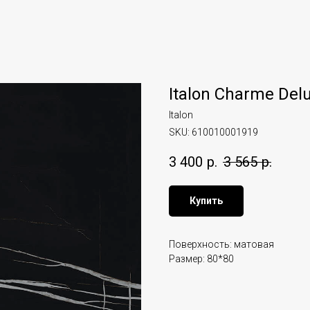
Italon Charme Del
Italon
SKU:
610010001919
3 400
р.
3 565
р.
Купить
Поверхность: матовая
Размер: 80*80